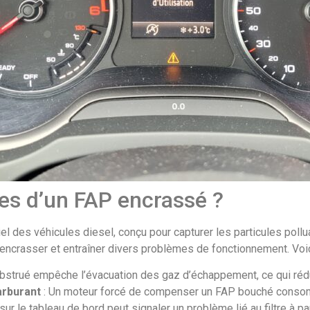
es d’un FAP encrassé ?
iel des véhicules diesel, conçu pour capturer les particules poll
s’encrasser et entraîner divers problèmes de fonctionnement. Voi
bstrué empêche l’évacuation des gaz d’échappement, ce qui rédu
arburant
: Un moteur forcé de compenser un FAP bouché consom
sur le tableau de bord peut signaler un problème lié au filtre à pa