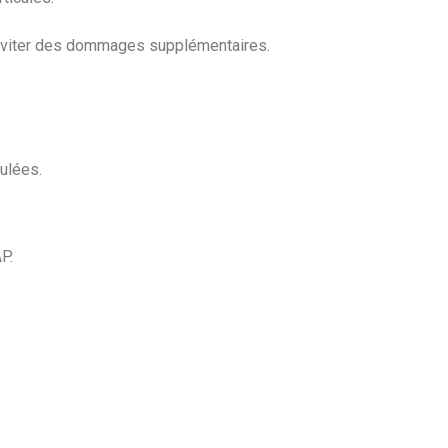
r éviter des dommages supplémentaires.
ulées.
P.